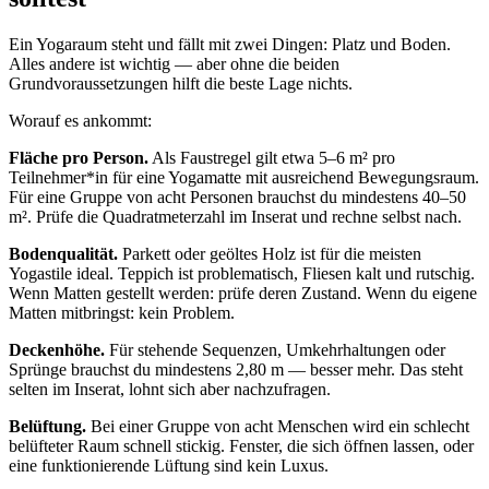
Ein Yogaraum steht und fällt mit zwei Dingen: Platz und Boden.
Alles andere ist wichtig — aber ohne die beiden
Grundvoraussetzungen hilft die beste Lage nichts.
Worauf es ankommt:
Fläche pro Person.
Als Faustregel gilt etwa 5–6 m² pro
Teilnehmer*in für eine Yogamatte mit ausreichend Bewegungsraum.
Für eine Gruppe von acht Personen brauchst du mindestens 40–50
m². Prüfe die Quadratmeterzahl im Inserat und rechne selbst nach.
Bodenqualität.
Parkett oder geöltes Holz ist für die meisten
Yogastile ideal. Teppich ist problematisch, Fliesen kalt und rutschig.
Wenn Matten gestellt werden: prüfe deren Zustand. Wenn du eigene
Matten mitbringst: kein Problem.
Deckenhöhe.
Für stehende Sequenzen, Umkehrhaltungen oder
Sprünge brauchst du mindestens 2,80 m — besser mehr. Das steht
selten im Inserat, lohnt sich aber nachzufragen.
Belüftung.
Bei einer Gruppe von acht Menschen wird ein schlecht
belüfteter Raum schnell stickig. Fenster, die sich öffnen lassen, oder
eine funktionierende Lüftung sind kein Luxus.